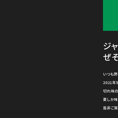
ジ
ぜそ
いつも弊
2021
切れ味の
夏しか味
是非ご賞